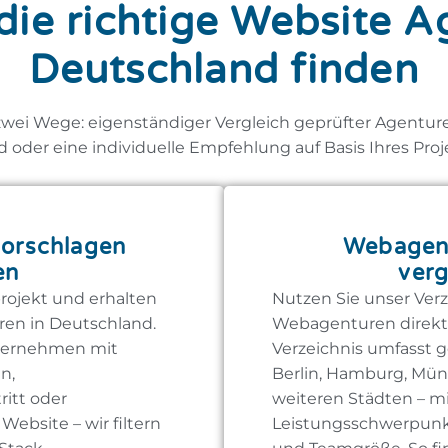
die richtige Website A
Deutschland finden
zwei Wege: eigenständiger Vergleich geprüfter Agentur
 oder eine individuelle Empfehlung auf Basis Ihres Proje
orschlagen
Webagent
en
verg
rojekt und erhalten
Nutzen Sie unser Ver
en in Deutschland.
Webagenturen direkt 
nternehmen mit
Verzeichnis umfasst g
n,
Berlin, Hamburg, Mün
ritt oder
weiteren Städten – m
ebsite – wir filtern
Leistungsschwerpun