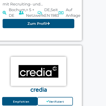
mit Recruiting- und
Markenaufgaben.
Bochum,
≈ 5 +
DE,
Seit
Auf
DE
Netzwerk
EN
1983
Anfrage
Zum Profil
credia
Empfohlen
Verifiziert