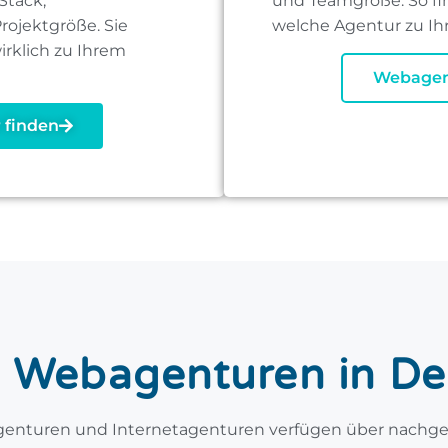
Stack,
und Teamgröße. So fin
ojektgröße. Sie
welche Agentur zu Ih
irklich zu Ihrem
Webagen
 finden
 Webagenturen in De
genturen und Internetagenturen verfügen über nachge