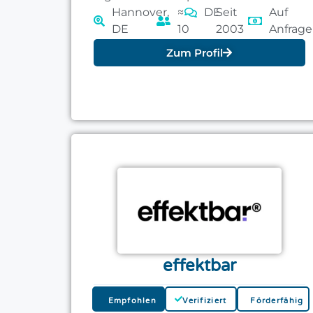
Hannover,
≈
DE
Seit
Auf
DE
10
2003
Anfrage
Zum Profil
effektbar
Empfohlen
Verifiziert
Förderfähig