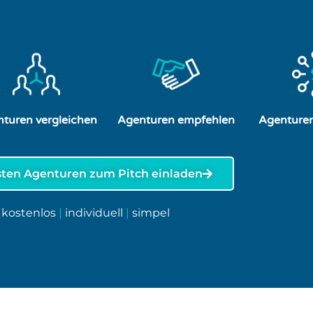
turen vergleichen
Agenturen empfehlen
Agenturen
sten Agenturen zum Pitch einladen
kostenlos
|
individuell
|
simpel