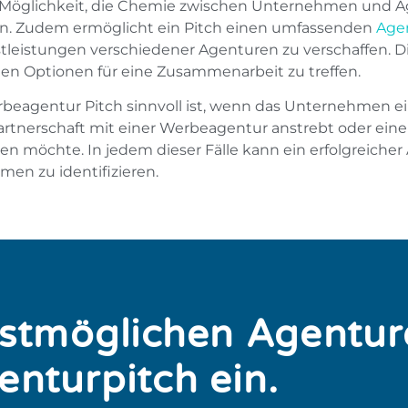
olle Möglichkeit, die Chemie zwischen Unternehmen und 
en. Zudem ermöglicht ein Pitch einen umfassenden
Age
stleistungen verschiedener Agenturen zu verschaffen. D
en Optionen für eine Zusammenarbeit zu treffen.
eagentur Pitch sinnvoll ist, wenn das Unternehmen e
Partnerschaft mit einer Werbeagentur anstrebt oder eine 
 möchte. In jedem dieser Fälle kann ein erfolgreicher
men zu identifizieren.
estmöglichen Agentu
enturpitch ein.