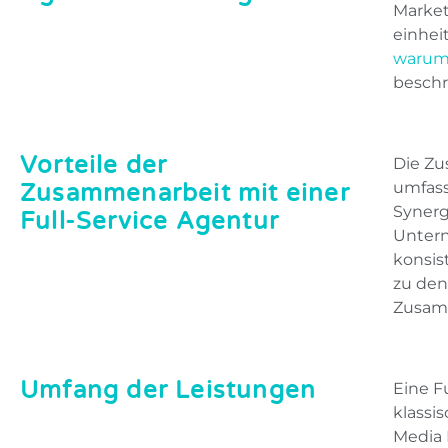
Market
einhei
warum 
beschr
Vorteile der
Die Zu
umfass
Zusammenarbeit mit einer
Synerg
Full-Service Agentur
Untern
konsis
zu de
Zusam
Umfang der Leistungen
Eine F
klassi
Media 