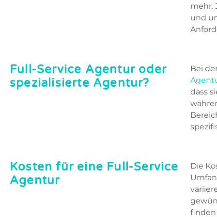
mehr. 
und um
Anford
Full-Service Agentur oder
Bei de
Agent
spezialisierte Agentur?
dass s
währen
Bereic
spezif
Kosten für eine Full-Service
Die Ko
Umfang
Agentur
variie
gewüns
finden