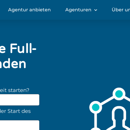
Agentur anbieten
Agenturen
Über u
 Full-
nden
t starten?
der Start des