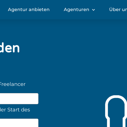
Agentur anbieten
Agenturen
Über u
den
Freelancer
der Start des