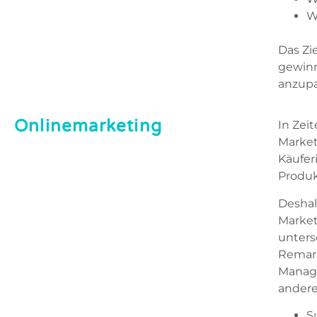
W
Das Zi
gewinn
anzupa
Onlinemarketing
In Zei
Market
Käufer
Produk
Deshal
Market
unters
Remark
Manage
ander
S