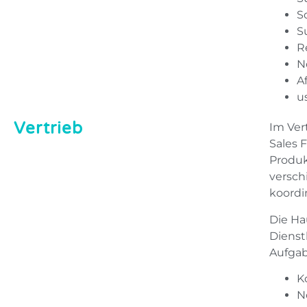
S
S
R
N
A
u
Vertrieb
Im Ver
Sales 
Produk
versch
koordin
Die Ha
Dienst
Aufgab
K
N