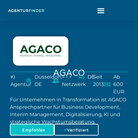
AGACO
KI
Düsseldorf,
≈ 1 +
DE
Seit
Ab
Agentur
DE
Netzwerk
2013
600
EUR
Für Unternehmen in Transformation ist AGACO
Ansprechpartner für Business Development,
Interim Management, Digitalisierung, KI und
strategische Wachstumsberatung.
Empfohlen
Verifiziert