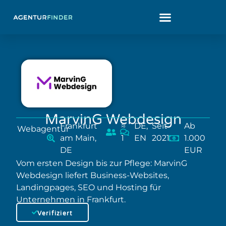
MarvinG Webdesign
Frankfurt
≈
DE,
Seit
Ab
Webagentur
am Main,
1
EN
2021
1.000
DE
EUR
Vom ersten Design bis zur Pflege: MarvinG
Webdesign liefert Business-Websites,
Landingpages, SEO und Hosting für
Unternehmen in Frankfurt.
Verifiziert