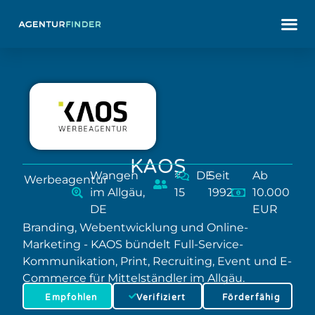
KAOS
Wangen
≈
DE
Seit
Ab
Werbeagentur
im Allgäu,
15
1992
10.000
DE
EUR
Branding, Webentwicklung und Online-
Marketing - KAOS bündelt Full-Service-
Kommunikation, Print, Recruiting, Event und E-
Commerce für Mittelständler im Allgäu.
Empfohlen
Verifiziert
Förderfähig