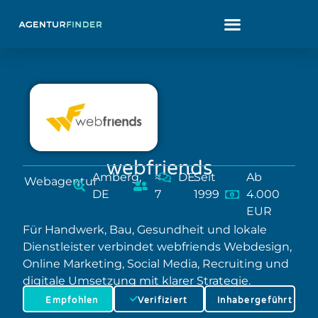
webfriends
Amberg,
≈
DE
Seit
Ab
Webagentur
DE
7
1999
4.000
EUR
Für Handwerk, Bau, Gesundheit und lokale
Dienstleister verbindet webfriends Webdesign,
Online Marketing, Social Media, Recruiting und
digitale Umsetzung mit klarer Strategie.
Empfohlen
Verifiziert
Inhabergeführt