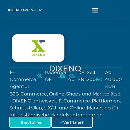
DIXENO
E-
Paderborn,
≈
DE,
Seit
Ab
Commerce
DE
40
EN
2008
40.000
Agentur
EUR
B2B-Commerce, Online-Shops und Marktplätze
- DIXENO entwickelt E-Commerce-Plattformen,
Schnittstellen, UX/UI und Online-Marketing für
mittelständische Handelsunternehmen.
Empfohlen
Verifiziert