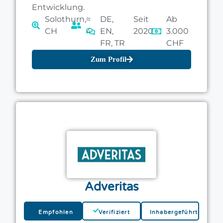
Entwicklung.
Solothurn,
≈
DE,
Seit
Ab
CH
4
EN,
2020
3.000
FR, TR
CHF
Zum Profil
Adveritas
Empfohlen
Verifiziert
Inhabergeführt