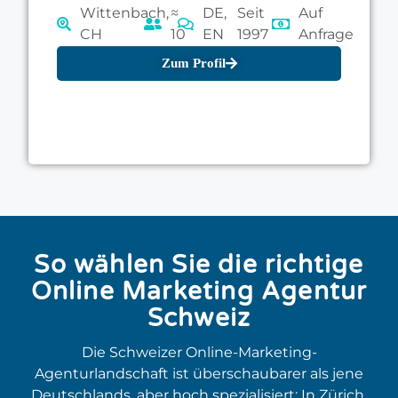
Wittenbach,
≈
DE,
Seit
Auf
CH
10
EN
1997
Anfrage
Zum Profil
So wählen Sie die richtige
Online Marketing Agentur
Schweiz
Die Schweizer Online-Marketing-
Agenturlandschaft ist überschaubarer als jene
Deutschlands, aber hoch spezialisiert: In Zürich,