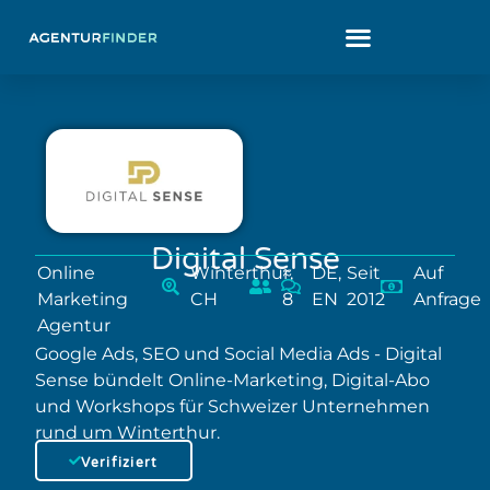
Digital Sense
Online
Winterthur,
≈
DE,
Seit
Auf
Marketing
CH
8
EN
2012
Anfrage
Agentur
Google Ads, SEO und Social Media Ads - Digital
Sense bündelt Online-Marketing, Digital-Abo
und Workshops für Schweizer Unternehmen
rund um Winterthur.
Verifiziert