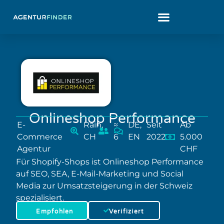
Onlineshop Performance
E-
Rain,
≈
DE,
Seit
Ab
Commerce
CH
6
EN
2022
5.000
Agentur
CHF
Für Shopify-Shops ist Onlineshop Performance
auf SEO, SEA, E-Mail-Marketing und Social
Media zur Umsatzsteigerung in der Schweiz
spezialisiert.
Empfohlen
Verifiziert