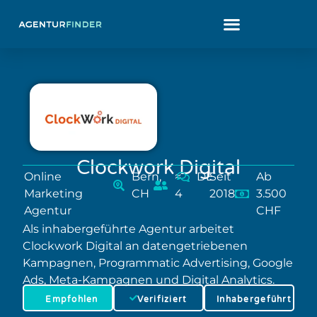
Clockwork Digital
Online
Bern,
≈
DE
Seit
Ab
Marketing
CH
4
2018
3.500
Agentur
CHF
Als inhabergeführte Agentur arbeitet
Clockwork Digital an datengetriebenen
Kampagnen, Programmatic Advertising, Google
Ads, Meta-Kampagnen und Digital Analytics.
Empfohlen
Verifiziert
Inhabergeführt