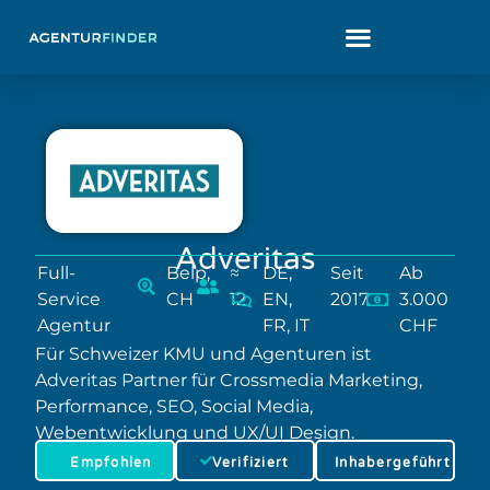
Adveritas
Full-
Belp,
≈
DE,
Seit
Ab
Service
CH
12
EN,
2017
3.000
Agentur
FR, IT
CHF
Für Schweizer KMU und Agenturen ist
Adveritas Partner für Crossmedia Marketing,
Performance, SEO, Social Media,
Webentwicklung und UX/UI Design.
Empfohlen
Verifiziert
Inhabergeführt