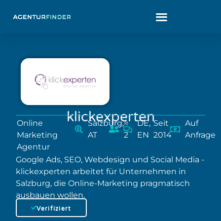
klickexperten
Online
Salzburg,
≈
DE,
Seit
Auf
Marketing
AT
2
EN
2014
Anfrage
Agentur
Google Ads, SEO, Webdesign und Social Media -
klickexperten arbeitet für Unternehmen in
Salzburg, die Online-Marketing pragmatisch
ausbauen wollen.
Verifiziert