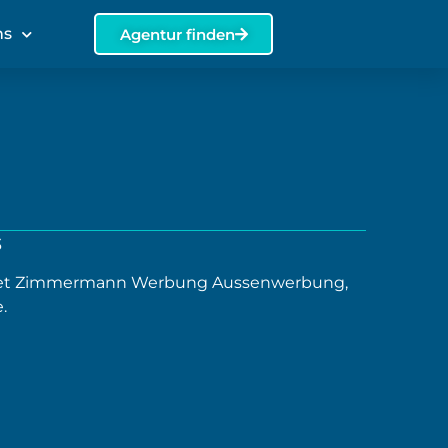
ns
Agentur finden
3
det Zimmermann Werbung Aussenwerbung,
.