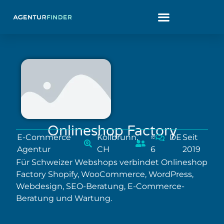
Onlineshop Factory
E-Commerce
Kollbrunn,
≈
DE
Seit
Agentur
CH
6
2019
Für Schweizer Webshops verbindet Onlineshop
Factory Shopify, WooCommerce, WordPress,
Webdesign, SEO-Beratung, E-Commerce-
Beratung und Wartung.