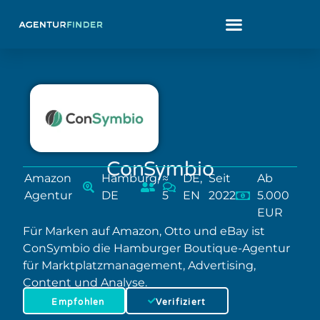
ConSymbio
Amazon
Hamburg,
≈
DE,
Seit
Ab
Agentur
DE
5
EN
2022
5.000
EUR
Für Marken auf Amazon, Otto und eBay ist
ConSymbio die Hamburger Boutique-Agentur
für Marktplatzmanagement, Advertising,
Content und Analyse.
Empfohlen
Verifiziert