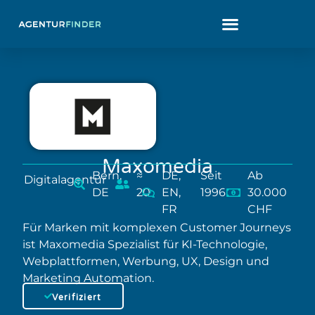
Maxomedia
Bern,
≈
DE,
Seit
Ab
Digitalagentur
DE
20
EN,
1996
30.000
FR
CHF
Für Marken mit komplexen Customer Journeys
ist Maxomedia Spezialist für KI-Technologie,
Webplattformen, Werbung, UX, Design und
Marketing Automation.
Verifiziert