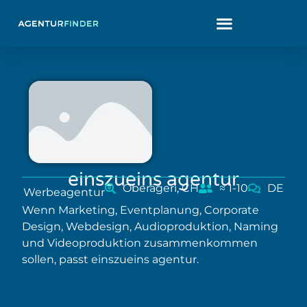
einszueins agentur
Oberägeri, CH
≈ 1-10
DE
Werbeagentur
Wenn Marketing, Eventplanung, Corporate
Design, Webdesign, Audioproduktion, Naming
und Videoproduktion zusammenkommen
sollen, passt einszueins agentur.