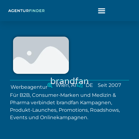
brandfan
Wien, AT
DE
Seit 2007
Werbeagentur
Für B2B, Consumer-Marken und Medizin &
Pharma verbindet brandfan Kampagnen,
Produkt-Launches, Promotions, Roadshows,
Events und Onlinekampagnen.