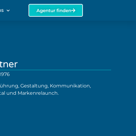
ns
Agentur finden
tner
 1976
ührung, Gestaltung, Kommunikation,
ital und Markenrelaunch.