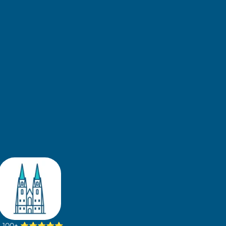
100+
⭐⭐⭐⭐⭐