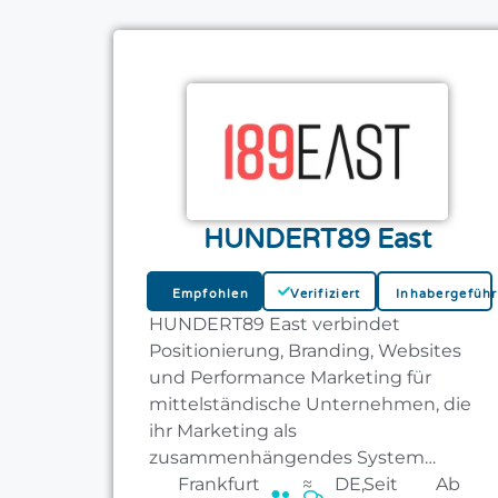
HUNDERT89 East
Empfohlen
Verifiziert
Inhabergeführ
HUNDERT89 East verbindet
Positionierung, Branding, Websites
und Performance Marketing für
mittelständische Unternehmen, die
ihr Marketing als
zusammenhängendes System
schärfen wollen.
Frankfurt
≈
DE,
Seit
Ab