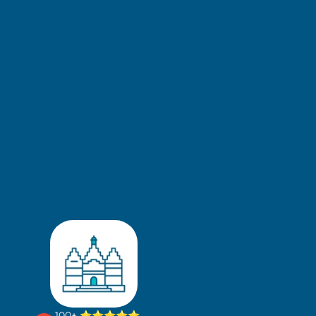
100+
⭐⭐⭐⭐⭐