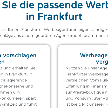
 Sie die passende We
in Frankfurt
cht Ihnen, Frankfurter Werbeagenturen eigenständig zu
chläge aus einem geprüften Agenturpool zusammenstel
 vorschlagen
Werbeagen
en
verg
kt und erhalten Sie
Nutzen Sie unser Age
in Frankfurt. In
Frankfurter Werbeage
obal agierende
vergleichen. Vom Full
striekonzerne und
Erfahrung in Finanz
nehmen um
zur Kreativboutique m
onkurrieren, spart
und Konsumgüter – da
swahl Zeit und führt
ist breit. Mit unseren