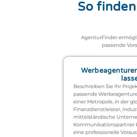
So finden
AgenturFinder ermögli
passende Vors
Werbeagenturen
lass
Beschreiben Sie Ihr Proje
passende Werbeagenturen 
einer Metropole, in der gl
Finanzdienstleister, Indu
mittelständische Unter
Kommunikationspartner k
eine professionelle Vorau