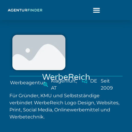
WerbeReich
Klagenfurt,
DE
Seit
Werbeagentur
AT
2009
Für Gründer, KMU und Selbstständige
verbindet WerbeReich Logo Design, Websites,
Print, Social Media, Onlinewerbemittel und
Werbetechnik.