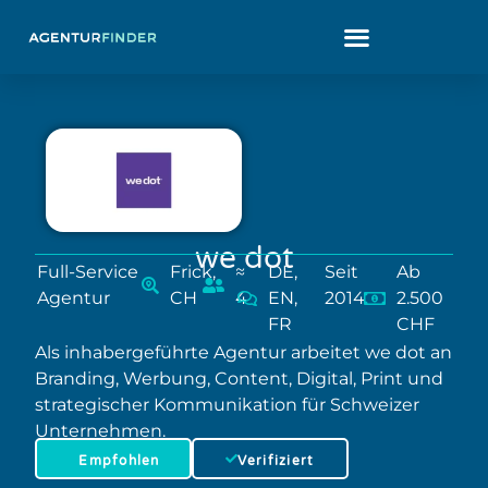
we dot
Full-Service
Frick,
≈
DE,
Seit
Ab
Agentur
CH
4
EN,
2014
2.500
FR
CHF
Als inhabergeführte Agentur arbeitet we dot an
Branding, Werbung, Content, Digital, Print und
strategischer Kommunikation für Schweizer
Unternehmen.
Empfohlen
Verifiziert