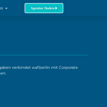
ns
Agentur finden
ben verbindet waf.berlin mit Corporate
en.