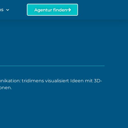
ns
Agentur finden
ation: tridimens visualisiert Ideen mit 3D-
onen.