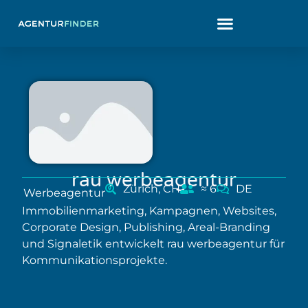
rau werbeagentur
Zürich, CH
≈ 6
DE
Werbeagentur
Immobilienmarketing, Kampagnen, Websites,
Corporate Design, Publishing, Areal-Branding
und Signaletik entwickelt rau werbeagentur für
Kommunikationsprojekte.