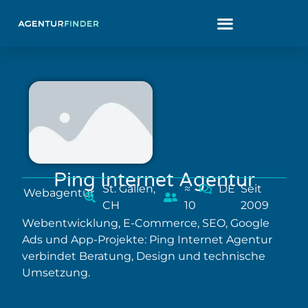
Ping Internet Agentur
St. Gallen,
≈
DE
Seit
Webagentur
CH
10
2009
Webentwicklung, E-Commerce, SEO, Google
Ads und App-Projekte: Ping Internet Agentur
verbindet Beratung, Design und technische
Umsetzung.