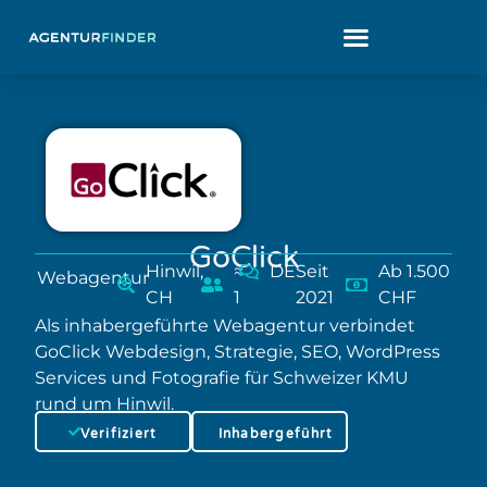
GoClick
Hinwil,
≈
DE
Seit
Ab 1.500
Webagentur
CH
1
2021
CHF
Als inhabergeführte Webagentur verbindet
GoClick Webdesign, Strategie, SEO, WordPress
Services und Fotografie für Schweizer KMU
rund um Hinwil.
Verifiziert
Inhabergeführt