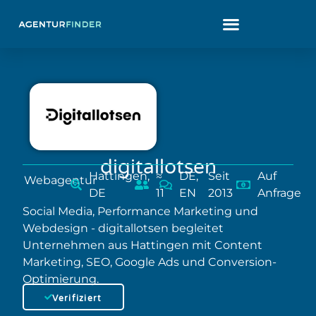
digitallotsen
Hattingen,
≈
DE,
Seit
Auf
Webagentur
DE
11
EN
2013
Anfrage
Social Media, Performance Marketing und
Webdesign - digitallotsen begleitet
Unternehmen aus Hattingen mit Content
Marketing, SEO, Google Ads und Conversion-
Optimierung.
Verifiziert