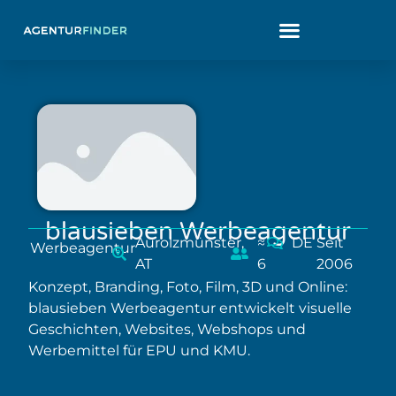
blausieben Werbeagentur
Aurolzmünster,
≈
DE
Seit
Werbeagentur
AT
6
2006
Konzept, Branding, Foto, Film, 3D und Online:
blausieben Werbeagentur entwickelt visuelle
Geschichten, Websites, Webshops und
Werbemittel für EPU und KMU.