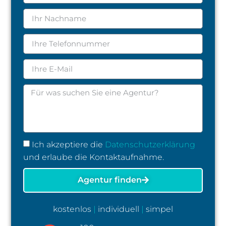
Ich akzeptiere die
Datenschutzerklärung
und erlaube die Kontaktaufnahme.
Agentur finden
kostenlos
|
individuell
|
simpel