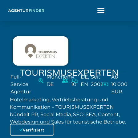
TOURISMUSEXPERTEN
Full-
München,
≈
DE,
Seit
Ab
Service
DE
10
EN
2006
10.000
Agentur
EUR
Hotelmarketing, Vertriebsberatung und
Kommunikation – TOURISMUSEXPERTEN
bündelt PR, Social Media, SEO, SEA, Content,
Webdesign und Sales für touristische Betriebe.
Verifiziert