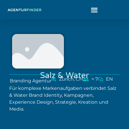
Salz & Water
Zürich, CH
≈ 7
EN
Branding Agentur
Für komplexe Markenaufgaben verbindet Salz
& Water Brand Identity, Kampagnen,
Experience Design, Strategie, Kreation und
Media.