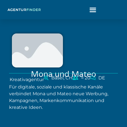
Mona und Mateo
Basel, CH
≈ 20
DE
Kreativagentur
Für digitale, soziale und klassische Kanäle
verbindet Mona und Mateo neue Werbung,
Kampagnen, Markenkommunikation und
kreative Ideen.