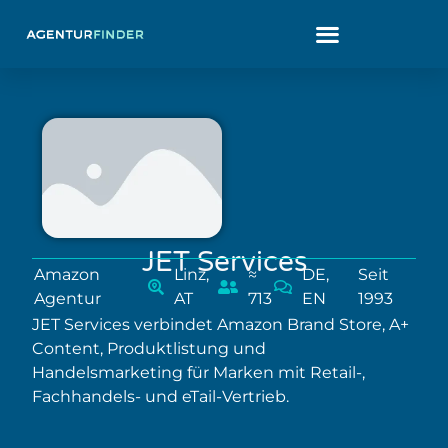
JET Services
Amazon
Linz,
≈
DE,
Seit
Agentur
AT
713
EN
1993
JET Services verbindet Amazon Brand Store, A+
Content, Produktlistung und
Handelsmarketing für Marken mit Retail-,
Fachhandels- und eTail-Vertrieb.