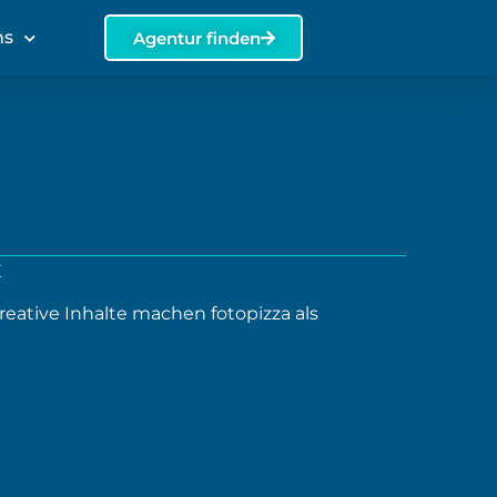
ns
Agentur finden
E
kreative Inhalte machen fotopizza als