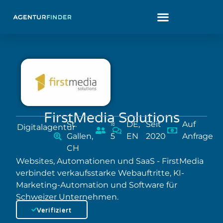
FirstMedia Solutions
St.
≈
DE,
Seit
Auf
Digitalagentur
Gallen,
5
EN
2020
Anfrage
CH
Websites, Automationen und SaaS - FirstMedia
verbindet verkaufsstarke Webauftritte, KI-
Marketing-Automation und Software für
Schweizer Unternehmen.
Verifiziert