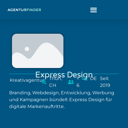
Express Design
Thun,
≈
DE
Seit
Kreativagentur
CH
6
2019
Branding, Webdesign, Entwicklung, Werbung
und Kampagnen bündelt Express Design für
digitale Markenauftritte.