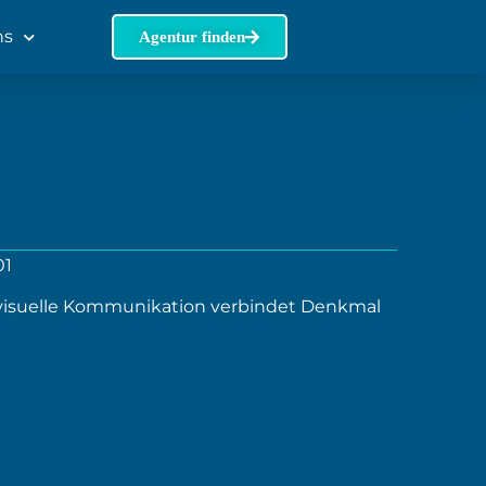
ns
Agentur finden
01
d visuelle Kommunikation verbindet Denkmal