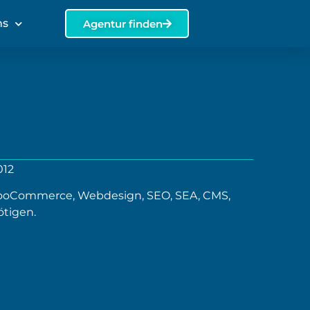
ns
Agentur finden
012
WooCommerce, Webdesign, SEO, SEA, CMS,
ötigen.