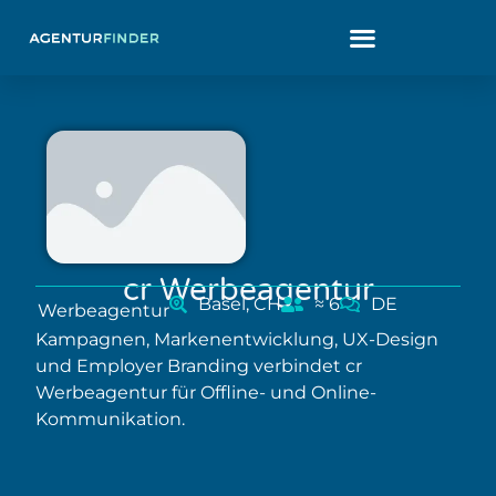
cr Werbeagentur
Basel, CH
≈ 6
DE
Werbeagentur
Kampagnen, Markenentwicklung, UX-Design
und Employer Branding verbindet cr
Werbeagentur für Offline- und Online-
Kommunikation.