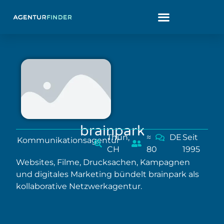
brainpark
Thun,
≈
DE
Seit
Kommunikationsagentur
CH
80
1995
Websites, Filme, Drucksachen, Kampagnen
und digitales Marketing bündelt brainpark als
kollaborative Netzwerkagentur.