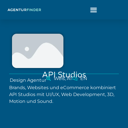
API Studios
Wels, AT
EN
Design Agentur
Brands, Websites und eCommerce kombiniert
API Studios mit UI/UX, Web Development, 3D,
Motion und Sound.