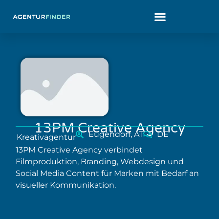
13PM Creative Agency
Eugendorf, AT
DE
Kreativagentur
13PM Creative Agency verbindet
Filmproduktion, Branding, Webdesign und
Social Media Content für Marken mit Bedarf an
visueller Kommunikation.