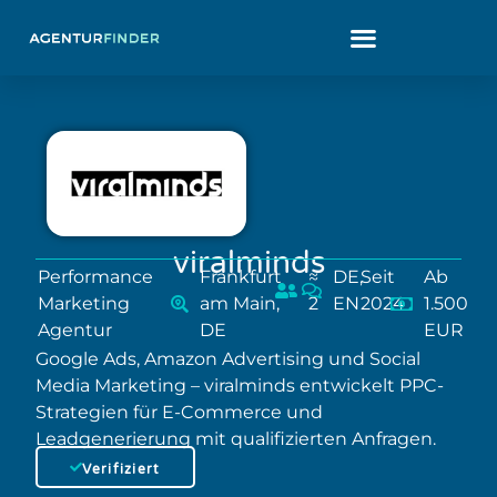
viralminds
Performance
Frankfurt
≈
DE,
Seit
Ab
Marketing
am Main,
2
EN
2024
1.500
Agentur
DE
EUR
Google Ads, Amazon Advertising und Social
Media Marketing – viralminds entwickelt PPC-
Strategien für E-Commerce und
Leadgenerierung mit qualifizierten Anfragen.
Verifiziert