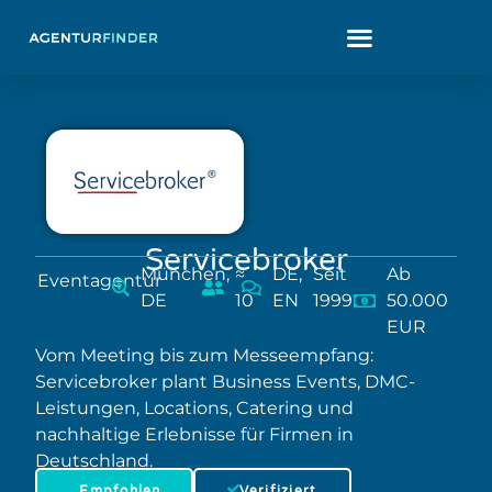
Servicebroker
München,
≈
DE,
Seit
Ab
Eventagentur
DE
10
EN
1999
50.000
EUR
Vom Meeting bis zum Messeempfang:
Servicebroker plant Business Events, DMC-
Leistungen, Locations, Catering und
nachhaltige Erlebnisse für Firmen in
Deutschland.
Empfohlen
Verifiziert