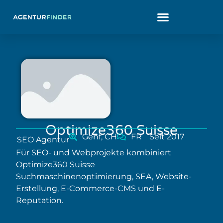
Optimize360 Suisse
Genf, CH
FR
Seit 2017
SEO Agentur
Für SEO- und Webprojekte kombiniert
Optimize360 Suisse
Suchmaschinenoptimierung, SEA, Website-
Erstellung, E-Commerce-CMS und E-
Reputation.